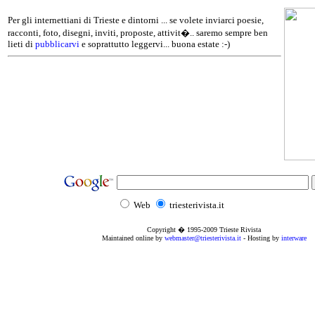
Per gli internettiani di Trieste e dintorni ... se volete inviarci poesie,
racconti, foto, disegni, inviti, proposte, attivit�.. saremo sempre ben
lieti di
pubblicarvi
e soprattutto leggervi... buona estate :-)
Web
triesterivista.it
Copyright � 1995
-2009
Trieste Rivista
Maintained online by
webmaster@triesterivista.it
- Hosting by
interware