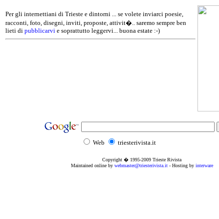
Per gli internettiani di Trieste e dintorni ... se volete inviarci poesie,
racconti, foto, disegni, inviti, proposte, attivit�.. saremo sempre ben
lieti di
pubblicarvi
e soprattutto leggervi... buona estate :-)
Web
triesterivista.it
Copyright � 1995
-2009
Trieste Rivista
Maintained online by
webmaster@triesterivista.it
- Hosting by
interware