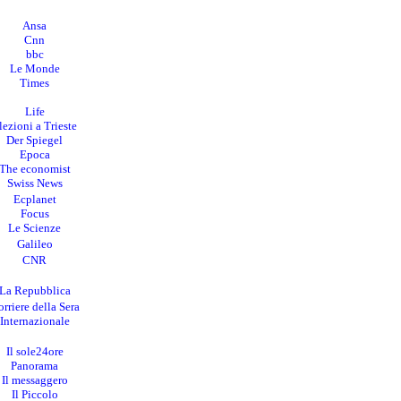
Ansa
Cnn
bbc
Le Monde
Times
Life
lezioni a Trieste
Der Spiegel
Epoca
The economist
Swiss News
Ecplanet
Focus
Le Scienze
Galileo
CNR
La Repubblica
rriere della Sera
I
nternazionale
Il sole24ore
Panorama
Il messaggero
Il Piccolo