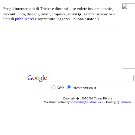
Per gli internettiani di Trieste e dintorni ... se volete inviarci poesie,
racconti, foto, disegni, inviti, proposte, attivit�.. saremo sempre ben
lieti di
pubblicarvi
e soprattutto leggervi... buona estate :-)
Web
triesterivista.it
Copyright � 1995
-2009
Trieste Rivista
Maintained online by
webmaster@triesterivista.it
- Hosting by
interware