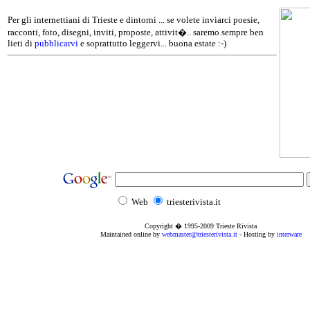
Per gli internettiani di Trieste e dintorni ... se volete inviarci poesie,
racconti, foto, disegni, inviti, proposte, attivit�.. saremo sempre ben
lieti di
pubblicarvi
e soprattutto leggervi... buona estate :-)
Web
triesterivista.it
Copyright � 1995
-2009
Trieste Rivista
Maintained online by
webmaster@triesterivista.it
- Hosting by
interware