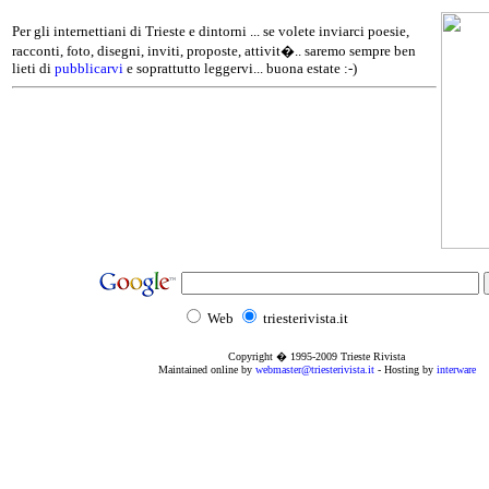
Per gli internettiani di Trieste e dintorni ... se volete inviarci poesie,
racconti, foto, disegni, inviti, proposte, attivit�.. saremo sempre ben
lieti di
pubblicarvi
e soprattutto leggervi... buona estate :-)
Web
triesterivista.it
Copyright � 1995
-2009
Trieste Rivista
Maintained online by
webmaster@triesterivista.it
- Hosting by
interware