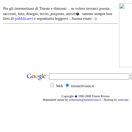
Per gli internettiani di Trieste e dintorni ... se volete inviarci poesie,
racconti, foto, disegni, inviti, proposte, attivit�.. saremo sempre ben
lieti di
pubblicarvi
e soprattutto leggervi... buona estate :-)
Web
triesterivista.it
Copyright � 1995
-2009
Trieste Rivista
Maintained online by
webmaster@triesterivista.it
- Hosting by
interware