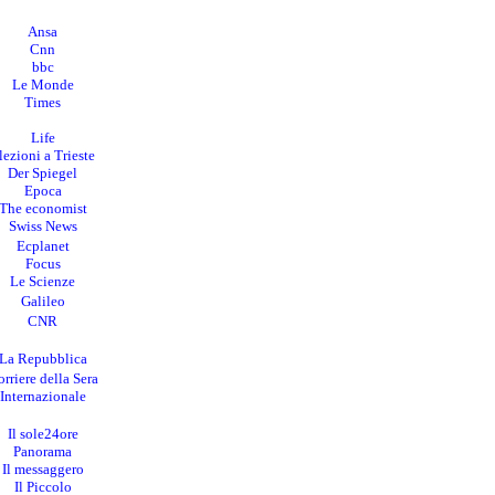
Ansa
Cnn
bbc
Le Monde
Times
Life
lezioni a Trieste
Der Spiegel
Epoca
The economist
Swiss News
Ecplanet
Focus
Le Scienze
Galileo
CNR
La Repubblica
rriere della Sera
I
nternazionale
Il sole24ore
Panorama
Il messaggero
Il Piccolo