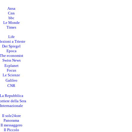
Ansa
Cnn
bbc
Le Monde
Times
Life
lezioni a Trieste
Der Spiegel
Epoca
The economist
Swiss News
Ecplanet
Focus
Le Scienze
Galileo
CNR
La Repubblica
rriere della Sera
I
nternazionale
Il sole24ore
Panorama
Il messaggero
Il Piccolo