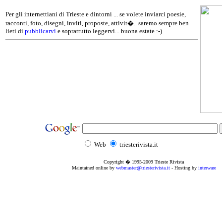
Per gli internettiani di Trieste e dintorni ... se volete inviarci poesie,
racconti, foto, disegni, inviti, proposte, attivit�.. saremo sempre ben
lieti di
pubblicarvi
e soprattutto leggervi... buona estate :-)
Web
triesterivista.it
Copyright � 1995
-2009
Trieste Rivista
Maintained online by
webmaster@triesterivista.it
- Hosting by
interware