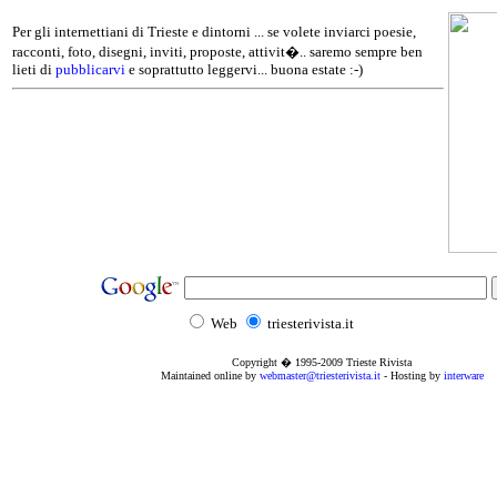
Per gli internettiani di Trieste e dintorni ... se volete inviarci poesie,
racconti, foto, disegni, inviti, proposte, attivit�.. saremo sempre ben
lieti di
pubblicarvi
e soprattutto leggervi... buona estate :-)
Web
triesterivista.it
Copyright � 1995
-2009
Trieste Rivista
Maintained online by
webmaster@triesterivista.it
- Hosting by
interware