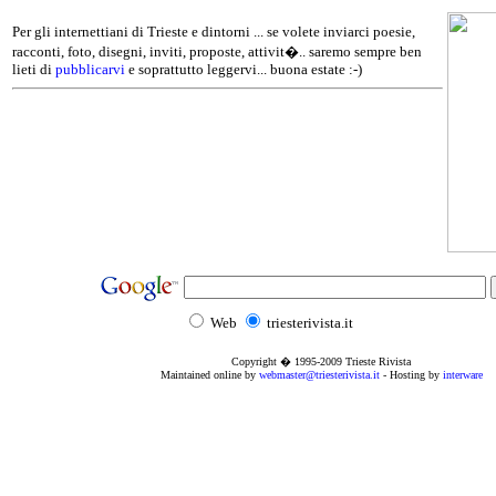
Per gli internettiani di Trieste e dintorni ... se volete inviarci poesie,
racconti, foto, disegni, inviti, proposte, attivit�.. saremo sempre ben
lieti di
pubblicarvi
e soprattutto leggervi... buona estate :-)
Web
triesterivista.it
Copyright � 1995
-2009
Trieste Rivista
Maintained online by
webmaster@triesterivista.it
- Hosting by
interware