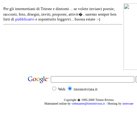
Per gli internettiani di Trieste e dintorni ... se volete inviarci poesie,
racconti, foto, disegni, inviti, proposte, attivit�.. saremo sempre ben
lieti di
pubblicarvi
e soprattutto leggervi... buona estate :-)
Web
triesterivista.it
Copyright � 1995
-2009
Trieste Rivista
Maintained online by
webmaster@triesterivista.it
- Hosting by
interware