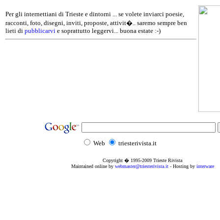
Per gli internettiani di Trieste e dintorni ... se volete inviarci poesie,
racconti, foto, disegni, inviti, proposte, attivit�.. saremo sempre ben
lieti di
pubblicarvi
e soprattutto leggervi... buona estate :-)
Web
triesterivista.it
Copyright � 1995
-2009
Trieste Rivista
Maintained online by
webmaster@triesterivista.it
- Hosting by
interware