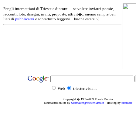
Per gli internettiani di Trieste e dintorni ... se volete inviarci poesie,
racconti, foto, disegni, inviti, proposte, attivit�.. saremo sempre ben
lieti di
pubblicarvi
e soprattutto leggervi... buona estate :-)
Web
triesterivista.it
Copyright � 1995
-2009
Trieste Rivista
Maintained online by
webmaster@triesterivista.it
- Hosting by
interware