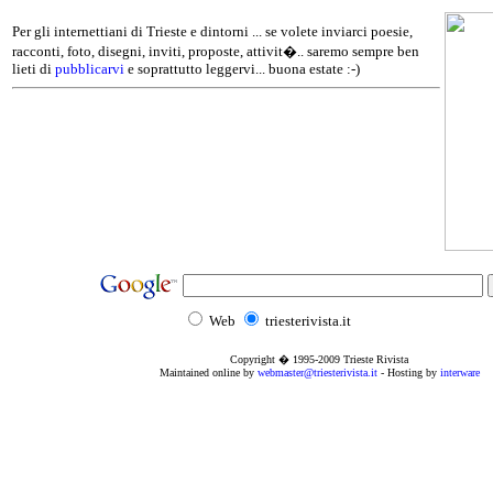
Per gli internettiani di Trieste e dintorni ... se volete inviarci poesie,
racconti, foto, disegni, inviti, proposte, attivit�.. saremo sempre ben
lieti di
pubblicarvi
e soprattutto leggervi... buona estate :-)
Web
triesterivista.it
Copyright � 1995
-2009
Trieste Rivista
Maintained online by
webmaster@triesterivista.it
- Hosting by
interware