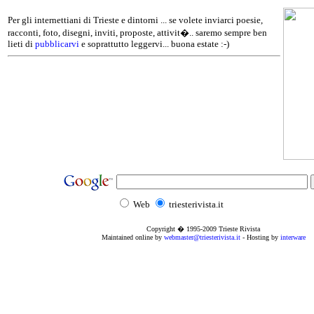
Per gli internettiani di Trieste e dintorni ... se volete inviarci poesie,
racconti, foto, disegni, inviti, proposte, attivit�.. saremo sempre ben
lieti di
pubblicarvi
e soprattutto leggervi... buona estate :-)
Web
triesterivista.it
Copyright � 1995
-2009
Trieste Rivista
Maintained online by
webmaster@triesterivista.it
- Hosting by
interware