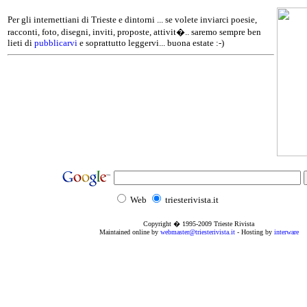
Per gli internettiani di Trieste e dintorni ... se volete inviarci poesie,
racconti, foto, disegni, inviti, proposte, attivit�.. saremo sempre ben
lieti di
pubblicarvi
e soprattutto leggervi... buona estate :-)
Web
triesterivista.it
Copyright � 1995
-2009
Trieste Rivista
Maintained online by
webmaster@triesterivista.it
- Hosting by
interware