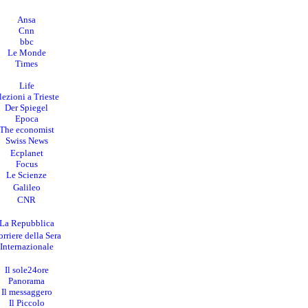
Ansa
Cnn
bbc
Le Monde
Times
Life
lezioni a Trieste
Der Spiegel
Epoca
The economist
Swiss News
Ecplanet
Focus
Le Scienze
Galileo
CNR
La Repubblica
rriere della Sera
I
nternazionale
Il sole24ore
Panorama
Il messaggero
Il Piccolo