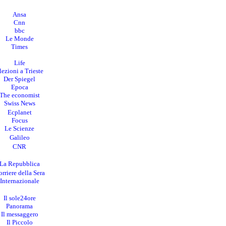
Ansa
Cnn
bbc
Le Monde
Times
Life
lezioni a Trieste
Der Spiegel
Epoca
The economist
Swiss News
Ecplanet
Focus
Le Scienze
Galileo
CNR
La Repubblica
rriere della Sera
I
nternazionale
Il sole24ore
Panorama
Il messaggero
Il Piccolo