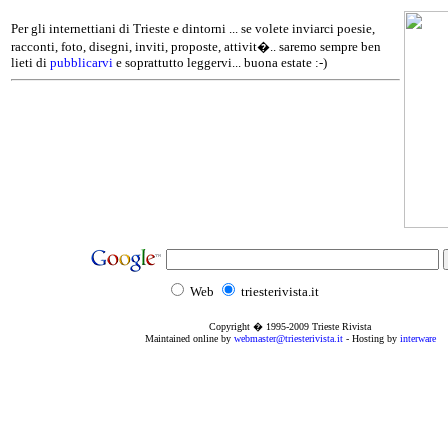
Per gli internettiani di Trieste e dintorni ... se volete inviarci poesie,
racconti, foto, disegni, inviti, proposte, attivit�.. saremo sempre ben
lieti di
pubblicarvi
e soprattutto leggervi... buona estate :-)
Web
triesterivista.it
Copyright � 1995
-2009
Trieste Rivista
Maintained online by
webmaster@triesterivista.it
- Hosting by
interware