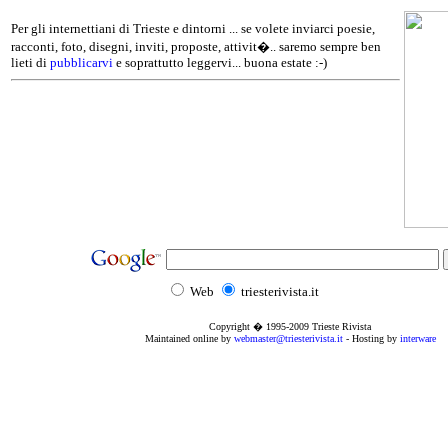
Per gli internettiani di Trieste e dintorni ... se volete inviarci poesie,
racconti, foto, disegni, inviti, proposte, attivit�.. saremo sempre ben
lieti di
pubblicarvi
e soprattutto leggervi... buona estate :-)
Web
triesterivista.it
Copyright � 1995
-2009
Trieste Rivista
Maintained online by
webmaster@triesterivista.it
- Hosting by
interware