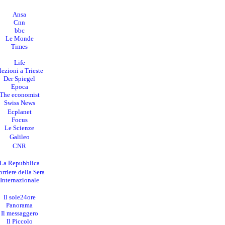
Ansa
Cnn
bbc
Le Monde
Times
Life
lezioni a Trieste
Der Spiegel
Epoca
The economist
Swiss News
Ecplanet
Focus
Le Scienze
Galileo
CNR
La Repubblica
rriere della Sera
I
nternazionale
Il sole24ore
Panorama
Il messaggero
Il Piccolo