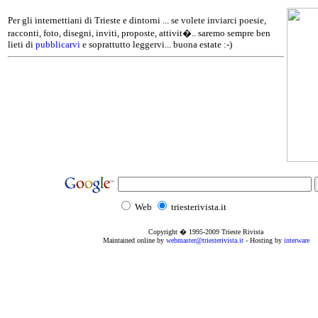
Per gli internettiani di Trieste e dintorni ... se volete inviarci poesie,
racconti, foto, disegni, inviti, proposte, attivit�.. saremo sempre ben
lieti di
pubblicarvi
e soprattutto leggervi... buona estate :-)
Web
triesterivista.it
Copyright � 1995
-2009
Trieste Rivista
Maintained online by
webmaster@triesterivista.it
- Hosting by
interware