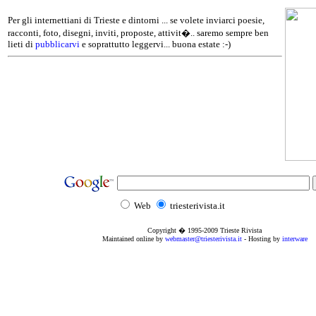
Per gli internettiani di Trieste e dintorni ... se volete inviarci poesie,
racconti, foto, disegni, inviti, proposte, attivit�.. saremo sempre ben
lieti di
pubblicarvi
e soprattutto leggervi... buona estate :-)
Web
triesterivista.it
Copyright � 1995
-2009
Trieste Rivista
Maintained online by
webmaster@triesterivista.it
- Hosting by
interware