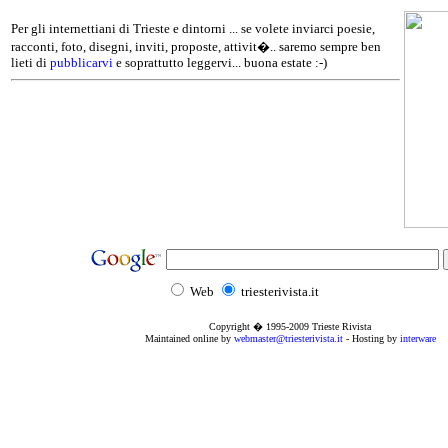
Per gli internettiani di Trieste e dintorni ... se volete inviarci poesie,
racconti, foto, disegni, inviti, proposte, attivit�.. saremo sempre ben
lieti di
pubblicarvi
e soprattutto leggervi... buona estate :-)
Web
triesterivista.it
Copyright � 1995
-2009
Trieste Rivista
Maintained online by
webmaster@triesterivista.it
- Hosting by
interware