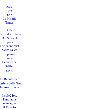
Ansa
Cnn
bbc
Le Monde
Times
Life
lezioni a Trieste
Der Spiegel
Epoca
The economist
Swiss News
Ecplanet
Focus
Le Scienze
Galileo
CNR
La Repubblica
rriere della Sera
I
nternazionale
Il sole24ore
Panorama
Il messaggero
Il Piccolo