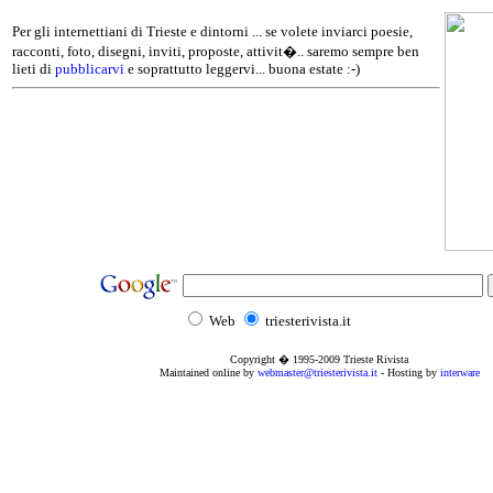
Per gli internettiani di Trieste e dintorni ... se volete inviarci poesie,
racconti, foto, disegni, inviti, proposte, attivit�.. saremo sempre ben
lieti di
pubblicarvi
e soprattutto leggervi... buona estate :-)
Web
triesterivista.it
Copyright � 1995
-2009
Trieste Rivista
Maintained online by
webmaster@triesterivista.it
- Hosting by
interware