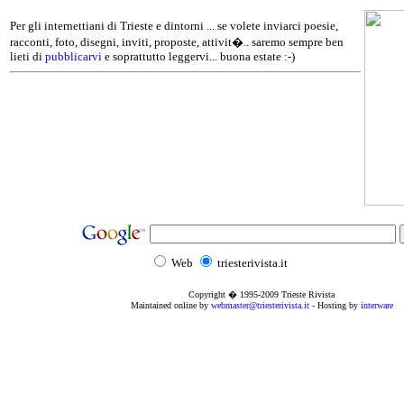
Per gli internettiani di Trieste e dintorni ... se volete inviarci poesie,
racconti, foto, disegni, inviti, proposte, attivit�.. saremo sempre ben
lieti di
pubblicarvi
e soprattutto leggervi... buona estate :-)
Web
triesterivista.it
Copyright � 1995
-2009
Trieste Rivista
Maintained online by
webmaster@triesterivista.it
- Hosting by
interware