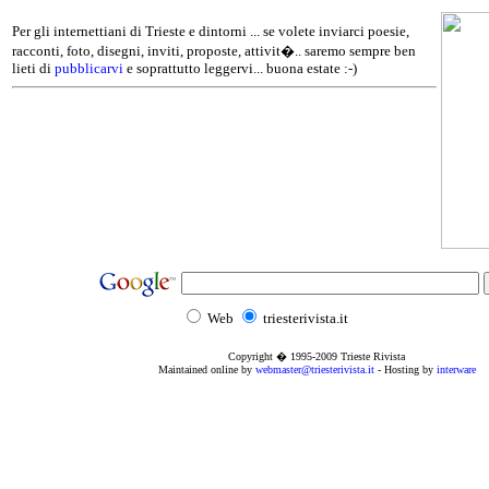
Per gli internettiani di Trieste e dintorni ... se volete inviarci poesie,
racconti, foto, disegni, inviti, proposte, attivit�.. saremo sempre ben
lieti di
pubblicarvi
e soprattutto leggervi... buona estate :-)
Web
triesterivista.it
Copyright � 1995
-2009
Trieste Rivista
Maintained online by
webmaster@triesterivista.it
- Hosting by
interware