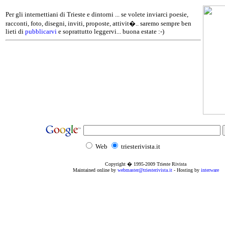
Per gli internettiani di Trieste e dintorni ... se volete inviarci poesie,
racconti, foto, disegni, inviti, proposte, attivit�.. saremo sempre ben
lieti di
pubblicarvi
e soprattutto leggervi... buona estate :-)
Web
triesterivista.it
Copyright � 1995
-2009
Trieste Rivista
Maintained online by
webmaster@triesterivista.it
- Hosting by
interware