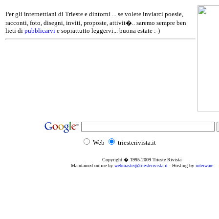
Per gli internettiani di Trieste e dintorni ... se volete inviarci poesie,
racconti, foto, disegni, inviti, proposte, attivit�.. saremo sempre ben
lieti di
pubblicarvi
e soprattutto leggervi... buona estate :-)
Web
triesterivista.it
Copyright � 1995
-2009
Trieste Rivista
Maintained online by
webmaster@triesterivista.it
- Hosting by
interware