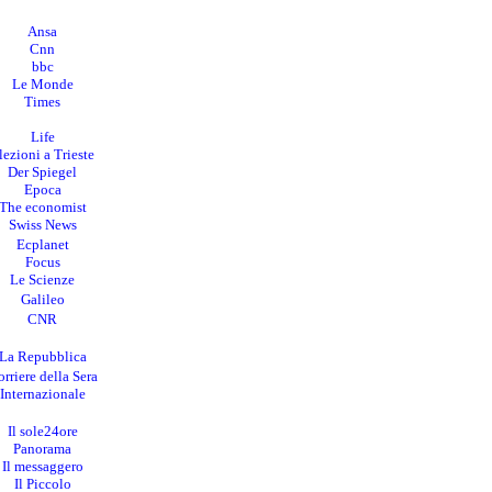
Ansa
Cnn
bbc
Le Monde
Times
Life
lezioni a Trieste
Der Spiegel
Epoca
The economist
Swiss News
Ecplanet
Focus
Le Scienze
Galileo
CNR
La Repubblica
rriere della Sera
I
nternazionale
Il sole24ore
Panorama
Il messaggero
Il Piccolo