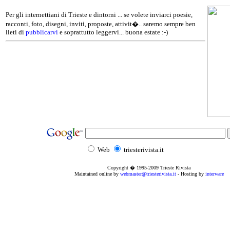
Per gli internettiani di Trieste e dintorni ... se volete inviarci poesie,
racconti, foto, disegni, inviti, proposte, attivit�.. saremo sempre ben
lieti di
pubblicarvi
e soprattutto leggervi... buona estate :-)
Web
triesterivista.it
Copyright � 1995
-2009
Trieste Rivista
Maintained online by
webmaster@triesterivista.it
- Hosting by
interware