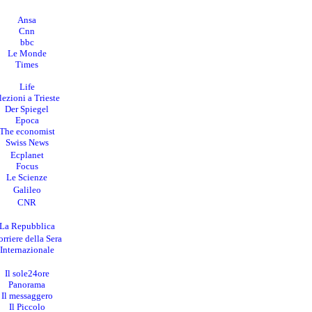
Ansa
Cnn
bbc
Le Monde
Times
Life
lezioni a Trieste
Der Spiegel
Epoca
The economist
Swiss News
Ecplanet
Focus
Le Scienze
Galileo
CNR
La Repubblica
rriere della Sera
I
nternazionale
Il sole24ore
Panorama
Il messaggero
Il Piccolo