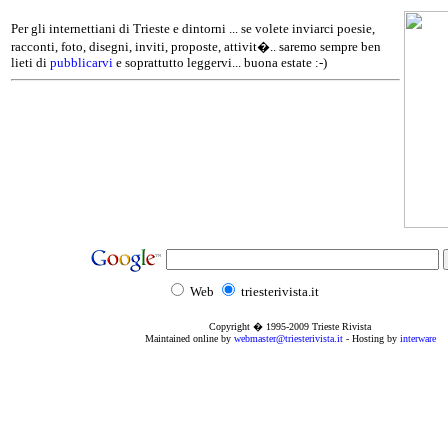
Per gli internettiani di Trieste e dintorni ... se volete inviarci poesie,
racconti, foto, disegni, inviti, proposte, attivit�.. saremo sempre ben
lieti di
pubblicarvi
e soprattutto leggervi... buona estate :-)
Web
triesterivista.it
Copyright � 1995
-2009
Trieste Rivista
Maintained online by
webmaster@triesterivista.it
- Hosting by
interware