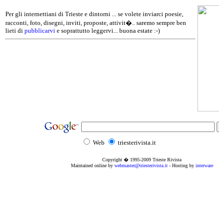
Per gli internettiani di Trieste e dintorni ... se volete inviarci poesie,
racconti, foto, disegni, inviti, proposte, attivit�.. saremo sempre ben
lieti di
pubblicarvi
e soprattutto leggervi... buona estate :-)
Web
triesterivista.it
Copyright � 1995
-2009
Trieste Rivista
Maintained online by
webmaster@triesterivista.it
- Hosting by
interware