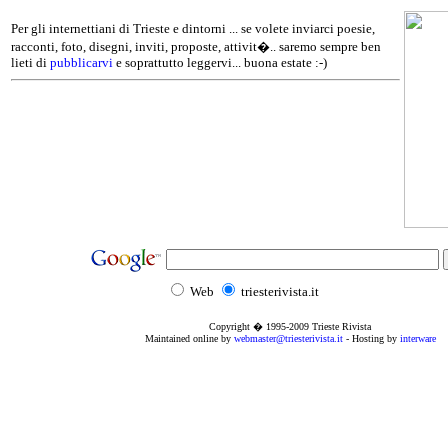
Per gli internettiani di Trieste e dintorni ... se volete inviarci poesie,
racconti, foto, disegni, inviti, proposte, attivit�.. saremo sempre ben
lieti di
pubblicarvi
e soprattutto leggervi... buona estate :-)
Web
triesterivista.it
Copyright � 1995
-2009
Trieste Rivista
Maintained online by
webmaster@triesterivista.it
- Hosting by
interware