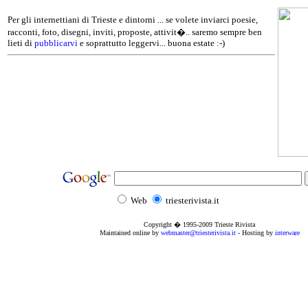
Per gli internettiani di Trieste e dintorni ... se volete inviarci poesie,
racconti, foto, disegni, inviti, proposte, attivit�.. saremo sempre ben
lieti di
pubblicarvi
e soprattutto leggervi... buona estate :-)
Web
triesterivista.it
Copyright � 1995
-2009
Trieste Rivista
Maintained online by
webmaster@triesterivista.it
- Hosting by
interware