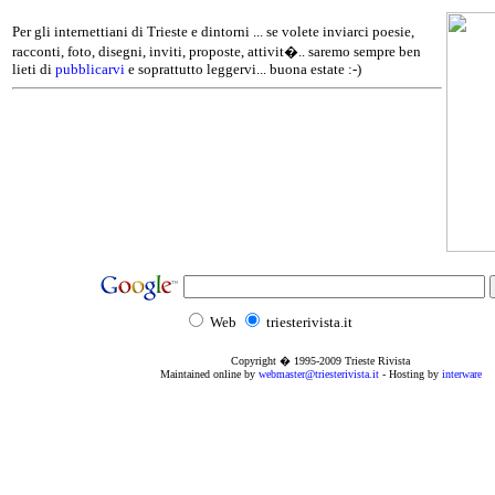
Per gli internettiani di Trieste e dintorni ... se volete inviarci poesie,
racconti, foto, disegni, inviti, proposte, attivit�.. saremo sempre ben
lieti di
pubblicarvi
e soprattutto leggervi... buona estate :-)
Web
triesterivista.it
Copyright � 1995
-2009
Trieste Rivista
Maintained online by
webmaster@triesterivista.it
- Hosting by
interware