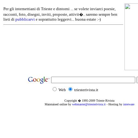
Per gli internettiani di Trieste e dintorni ... se volete inviarci poesie,
racconti, foto, disegni, inviti, proposte, attivit�.. saremo sempre ben
lieti di
pubblicarvi
e soprattutto leggervi... buona estate :-)
Web
triesterivista.it
Copyright � 1995
-2009
Trieste Rivista
Maintained online by
webmaster@triesterivista.it
- Hosting by
interware