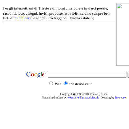
Per gli internettiani di Trieste e dintorni ... se volete inviarci poesie,
racconti, foto, disegni, inviti, proposte, attivit�.. saremo sempre ben
lieti di
pubblicarvi
e soprattutto leggervi... buona estate :-)
Web
triesterivista.it
Copyright � 1995
-2009
Trieste Rivista
Maintained online by
webmaster@triesterivista.it
- Hosting by
interware