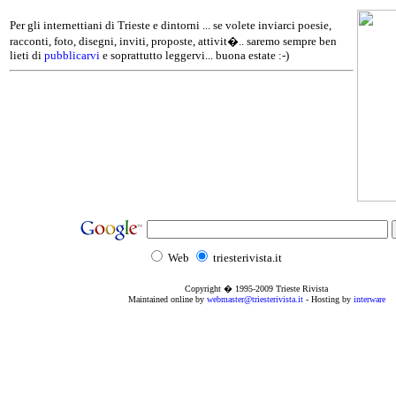
Per gli internettiani di Trieste e dintorni ... se volete inviarci poesie,
racconti, foto, disegni, inviti, proposte, attivit�.. saremo sempre ben
lieti di
pubblicarvi
e soprattutto leggervi... buona estate :-)
Web
triesterivista.it
Copyright � 1995
-2009
Trieste Rivista
Maintained online by
webmaster@triesterivista.it
- Hosting by
interware