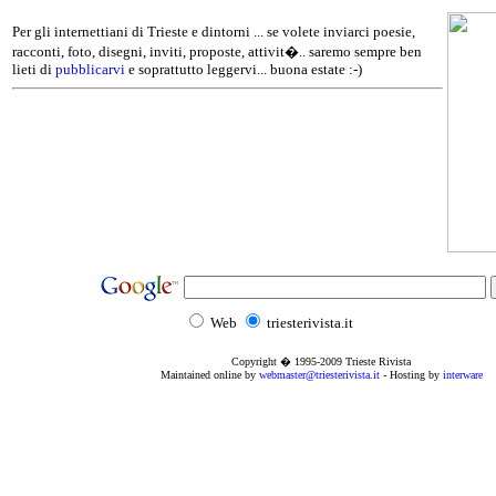
Per gli internettiani di Trieste e dintorni ... se volete inviarci poesie,
racconti, foto, disegni, inviti, proposte, attivit�.. saremo sempre ben
lieti di
pubblicarvi
e soprattutto leggervi... buona estate :-)
Web
triesterivista.it
Copyright � 1995
-2009
Trieste Rivista
Maintained online by
webmaster@triesterivista.it
- Hosting by
interware