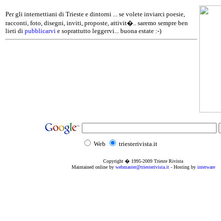
Per gli internettiani di Trieste e dintorni ... se volete inviarci poesie,
racconti, foto, disegni, inviti, proposte, attivit�.. saremo sempre ben
lieti di
pubblicarvi
e soprattutto leggervi... buona estate :-)
Web
triesterivista.it
Copyright � 1995
-2009
Trieste Rivista
Maintained online by
webmaster@triesterivista.it
- Hosting by
interware