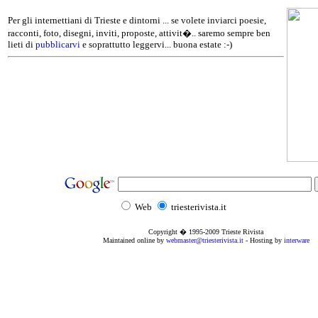
Per gli internettiani di Trieste e dintorni ... se volete inviarci poesie,
racconti, foto, disegni, inviti, proposte, attivit�.. saremo sempre ben
lieti di
pubblicarvi
e soprattutto leggervi... buona estate :-)
Web
triesterivista.it
Copyright � 1995
-2009
Trieste Rivista
Maintained online by
webmaster@triesterivista.it
- Hosting by
interware