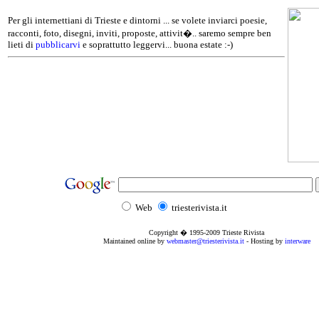
Per gli internettiani di Trieste e dintorni ... se volete inviarci poesie,
racconti, foto, disegni, inviti, proposte, attivit�.. saremo sempre ben
lieti di
pubblicarvi
e soprattutto leggervi... buona estate :-)
Web
triesterivista.it
Copyright � 1995
-2009
Trieste Rivista
Maintained online by
webmaster@triesterivista.it
- Hosting by
interware