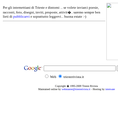
Per gli internettiani di Trieste e dintorni ... se volete inviarci poesie,
racconti, foto, disegni, inviti, proposte, attivit�.. saremo sempre ben
lieti di
pubblicarvi
e soprattutto leggervi... buona estate :-)
Web
triesterivista.it
Copyright � 1995
-2009
Trieste Rivista
Maintained online by
webmaster@triesterivista.it
- Hosting by
interware