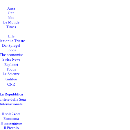
Ansa
Cnn
bbc
Le Monde
Times
Life
lezioni a Trieste
Der Spiegel
Epoca
The economist
Swiss News
Ecplanet
Focus
Le Scienze
Galileo
CNR
La Repubblica
rriere della Sera
I
nternazionale
Il sole24ore
Panorama
Il messaggero
Il Piccolo