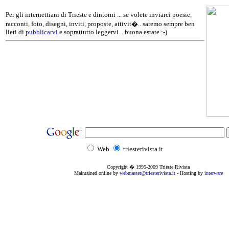
Per gli internettiani di Trieste e dintorni ... se volete inviarci poesie,
racconti, foto, disegni, inviti, proposte, attivit�.. saremo sempre ben
lieti di
pubblicarvi
e soprattutto leggervi... buona estate :-)
Web
triesterivista.it
Copyright � 1995
-2009
Trieste Rivista
Maintained online by
webmaster@triesterivista.it
- Hosting by
interware