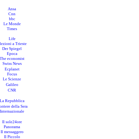
Ansa
Cnn
bbc
Le Monde
Times
Life
lezioni a Trieste
Der Spiegel
Epoca
The economist
Swiss News
Ecplanet
Focus
Le Scienze
Galileo
CNR
La Repubblica
rriere della Sera
I
nternazionale
Il sole24ore
Panorama
Il messaggero
Il Piccolo