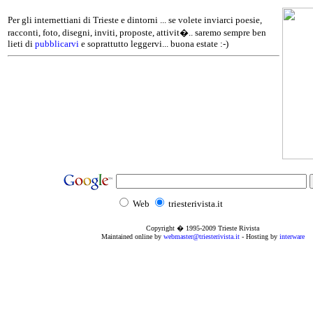
Per gli internettiani di Trieste e dintorni ... se volete inviarci poesie,
racconti, foto, disegni, inviti, proposte, attivit�.. saremo sempre ben
lieti di
pubblicarvi
e soprattutto leggervi... buona estate :-)
Web
triesterivista.it
Copyright � 1995
-2009
Trieste Rivista
Maintained online by
webmaster@triesterivista.it
- Hosting by
interware