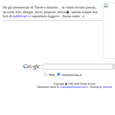
Per gli internettiani di Trieste e dintorni ... se volete inviarci poesie,
racconti, foto, disegni, inviti, proposte, attivit�.. saremo sempre ben
lieti di
pubblicarvi
e soprattutto leggervi... buona estate :-)
Web
triesterivista.it
Copyright � 1995
-2009
Trieste Rivista
Maintained online by
webmaster@triesterivista.it
- Hosting by
interware