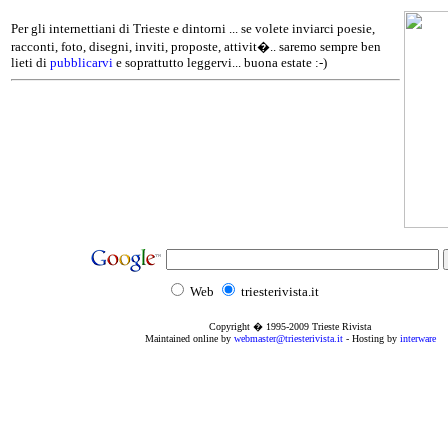
Per gli internettiani di Trieste e dintorni ... se volete inviarci poesie,
racconti, foto, disegni, inviti, proposte, attivit�.. saremo sempre ben
lieti di
pubblicarvi
e soprattutto leggervi... buona estate :-)
Web
triesterivista.it
Copyright � 1995
-2009
Trieste Rivista
Maintained online by
webmaster@triesterivista.it
- Hosting by
interware