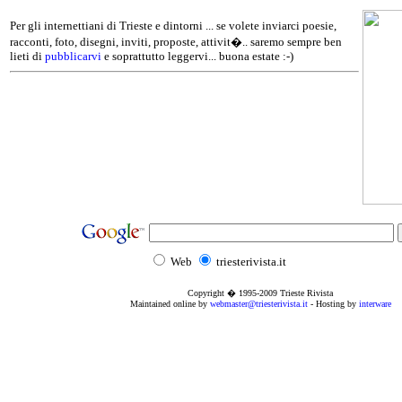
Per gli internettiani di Trieste e dintorni ... se volete inviarci poesie,
racconti, foto, disegni, inviti, proposte, attivit�.. saremo sempre ben
lieti di
pubblicarvi
e soprattutto leggervi... buona estate :-)
Web
triesterivista.it
Copyright � 1995
-2009
Trieste Rivista
Maintained online by
webmaster@triesterivista.it
- Hosting by
interware