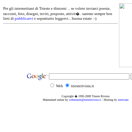
Per gli internettiani di Trieste e dintorni ... se volete inviarci poesie,
racconti, foto, disegni, inviti, proposte, attivit�.. saremo sempre ben
lieti di
pubblicarvi
e soprattutto leggervi... buona estate :-)
Web
triesterivista.it
Copyright � 1995
-2009
Trieste Rivista
Maintained online by
webmaster@triesterivista.it
- Hosting by
interware