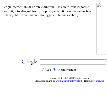
Per gli internettiani di Trieste e dintorni ... se volete inviarci poesie,
racconti, foto, disegni, inviti, proposte, attivit�.. saremo sempre ben
lieti di
pubblicarvi
e soprattutto leggervi... buona estate :-)
Web
triesterivista.it
Copyright � 1995
-2009
Trieste Rivista
Maintained online by
webmaster@triesterivista.it
- Hosting by
interware