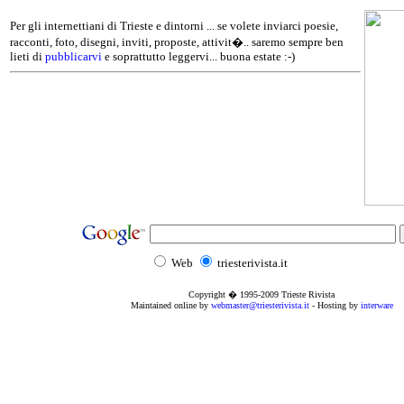
Per gli internettiani di Trieste e dintorni ... se volete inviarci poesie,
racconti, foto, disegni, inviti, proposte, attivit�.. saremo sempre ben
lieti di
pubblicarvi
e soprattutto leggervi... buona estate :-)
Web
triesterivista.it
Copyright � 1995
-2009
Trieste Rivista
Maintained online by
webmaster@triesterivista.it
- Hosting by
interware