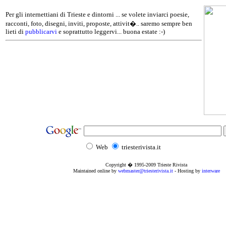
Per gli internettiani di Trieste e dintorni ... se volete inviarci poesie,
racconti, foto, disegni, inviti, proposte, attivit�.. saremo sempre ben
lieti di
pubblicarvi
e soprattutto leggervi... buona estate :-)
Web
triesterivista.it
Copyright � 1995
-2009
Trieste Rivista
Maintained online by
webmaster@triesterivista.it
- Hosting by
interware