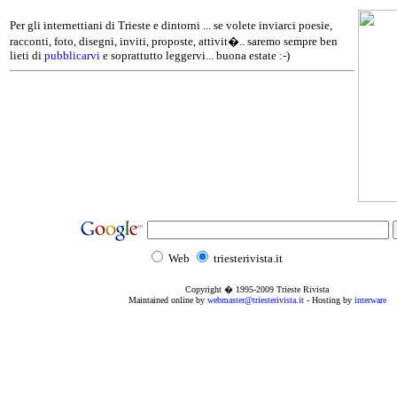
Per gli internettiani di Trieste e dintorni ... se volete inviarci poesie,
racconti, foto, disegni, inviti, proposte, attivit�.. saremo sempre ben
lieti di
pubblicarvi
e soprattutto leggervi... buona estate :-)
Web
triesterivista.it
Copyright � 1995
-2009
Trieste Rivista
Maintained online by
webmaster@triesterivista.it
- Hosting by
interware