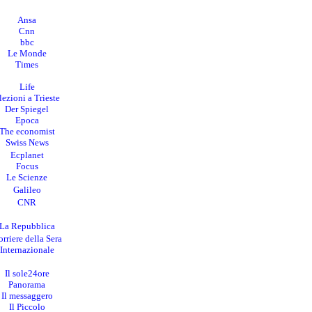
Ansa
Cnn
bbc
Le Monde
Times
Life
lezioni a Trieste
Der Spiegel
Epoca
The economist
Swiss News
Ecplanet
Focus
Le Scienze
Galileo
CNR
La Repubblica
rriere della Sera
I
nternazionale
Il sole24ore
Panorama
Il messaggero
Il Piccolo