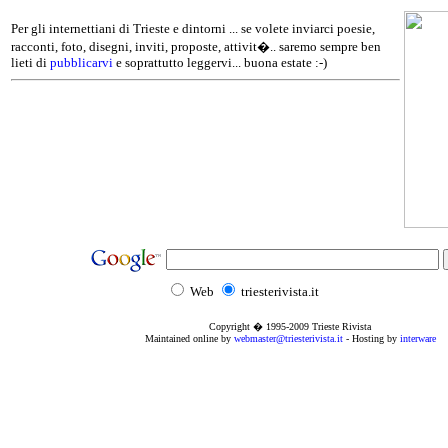
Per gli internettiani di Trieste e dintorni ... se volete inviarci poesie,
racconti, foto, disegni, inviti, proposte, attivit�.. saremo sempre ben
lieti di
pubblicarvi
e soprattutto leggervi... buona estate :-)
Web
triesterivista.it
Copyright � 1995
-2009
Trieste Rivista
Maintained online by
webmaster@triesterivista.it
- Hosting by
interware